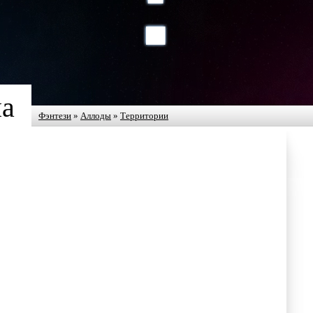
ла
Фэнтези
»
Аллоды
»
Территории