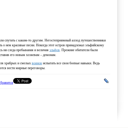
или спутать с каким-то другим. Негостеприимный аллод путешественники
ать о нем красивые песни. Некогда этот остров принадлежал эльфийскому
ось ни следа пребывания и величия
эльфов
. Прежние обитатели были
оставив его новым хозяевам – демонам.
для храбрых и смелых
воинов
испытать все свои боевые навыки. Ведь
аются вести мирные переговоры.
Нравится