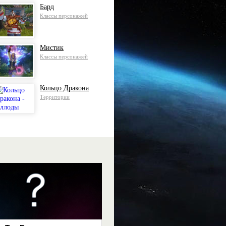
Бард
Классы персонажей
Мистик
Классы персонажей
Кольцо Дракона
Территории