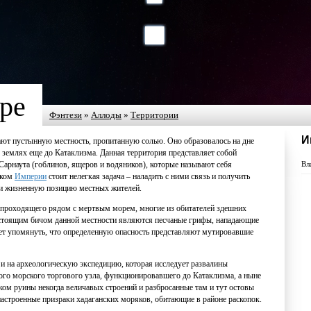
ре
Фэнтези
»
Аллоды
»
Территории
И
ют пустынную местность, пропитанную солью. Оно образовалось на дне
 землях еще до Катаклизма. Данная
территория
представляет собой
Вл
Сарнаута (гоблинов, ящеров и водяников), которые называют себя
иком
Империи
стоит нелегкая задача – наладить с ними связь и получить
 и жизненную позицию местных жителей.
, проходящего рядом с
мертвым морем
, многие из обитателей здешних
астоящим бичом данной местности являются песчаные грифы, нападающие
ует упомянуть, что определенную опасность представляют мутировавшие
и на археологическую экспедицию, которая исследует развалины
ого морского торгового узла, функционировавшего до Катаклизма, а ныне
ком руины некогда величавых строений и разбросанные там и тут остовы
строенные призраки хадаганских моряков, обитающие в районе раскопок.