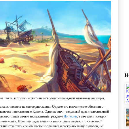
Н
ая шахта, которую захватили во время беспорядков мятежные шахтеры.
 значит попасть на самое дно жизни. Однако это впечатление обманчиво:
ышаются таинственные Купола. Один из них – закрытый правительственный
отдыхают лишь самые заслуженный граждане
Империи
, а сам факт поездки
ривилегией. Простым хадаганцам остается лишь гадать, что скрывают
стливится стать членом касты избранных и раскрыть тайну Куполов, не