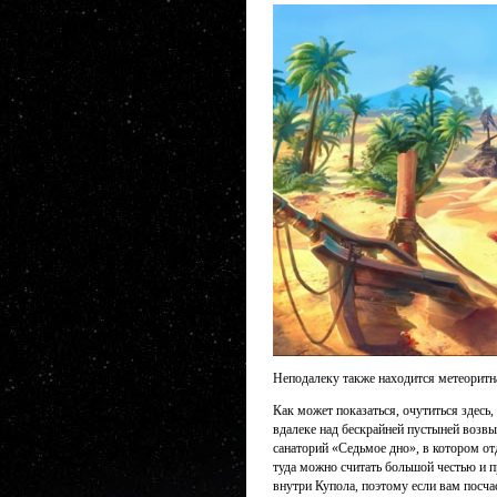
Неподалеку также находится метеоритн
Как может показаться, очутиться здесь,
вдалеке над бескрайней пустыней возв
санаторий «Седьмое дно», в котором 
туда можно считать большой честью и п
внутри Купола, поэтому если вам посча