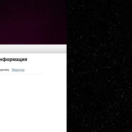
нформация
аделец
Империя