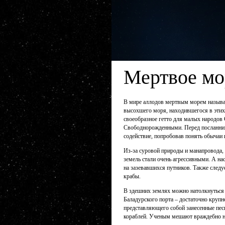
Мертвое мо
В мире аллодов
мертвым морем
называ
высохшего моря, находившегося в этих
своеобразное гетто для малых народов 
Свободнорожденными. Перед посланн
содействие, попробовав понять обычаи
Из-за суровой природы и манапровода
земель стали очень агрессивными. А н
на зазевавшихся путников. Также след
крабы.
В здешних землях можно натолкнуться 
Баладурского порта – достаточно крупн
представляющего собой занесенные пес
кораблей. Ученым мешают враждебно на