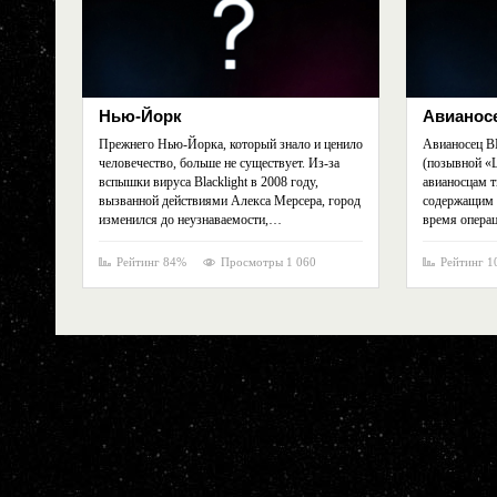
Нью-Йорк
Авианос
Прежнего Нью-Йорка, который знало и ценило
Авианосец 
человечество, больше не существует. Из-за
(позывной «Ц
вспышки вируса Blacklight в 2008 году,
авианосцам 
вызванной действиями Алекса Мерсера, город
содержащим 
изменился до неузнаваемости,…
время опера
Рейтинг 84%
Просмотры 1 060
Рейтинг 