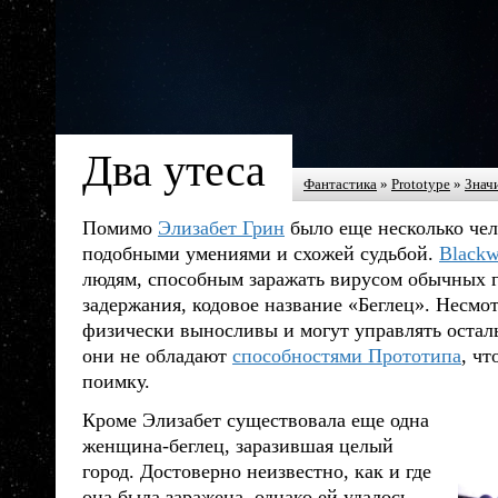
Два утеса
Фантастика
»
Prototype
»
Знач
Помимо
Элизабет Грин
было еще несколько че
подобными умениями и схожей судьбой.
Blackw
людям, способным заражать вирусом обычных 
задержания, кодовое название «Беглец». Несмот
физически выносливы и могут управлять оста
они не обладают
способностями Прототипа
, чт
поимку.
Кроме Элизабет существовала еще одна
женщина-беглец, заразившая целый
город. Достоверно неизвестно, как и где
она была заражена, однако ей удалось