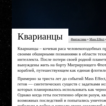
Кварианцы
Фантастика
»
Mass Effect
Кварианцы
– кочевая
раса
человекоподобных п
своими обширными познаниями в области техн
интеллекта. После потери своей родной плане
вынуждены жить на борту Мигрирующего Флот
кораблей, путешествующем как единая флотили
Примерно за триста лет до событий Mass Effect
гетов — синтетических существ с задатками ис
которых планировалось использовать как черно
Однако когда геты постепенно обрели разум,
кв
возможных последствий и попытались уничтожи
победили в войне и изгнали своих создателей с