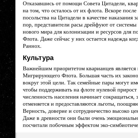
Отказавшись от помощи Совета Цитадели,
ква
на том, что осталось от их флота. Вскоре посл
посольства на Цитадели в качестве наказания з
пор, представители
расы
дрейфуют от системы 
нового мира для колонизации и ресурсов для
Флота. Даже сейчас у них остается надежда ког
Раннох.
Культура
Важнейшим приоритетом
кварианцев
является
Мигрирующего Флота. Большая часть их законо
вокруг этой цели. Так семейные пары могут име
чтобы поддерживать на флоте нулевой прирост 
численность населения начинает сокращаться, 
отменяется и предоставляются льготы, поощря
Верность, доверие и сотрудничество высоко це
Даже в древности они были очень эмоциональ
посчитали побочным эффектом эко-симбиотиче