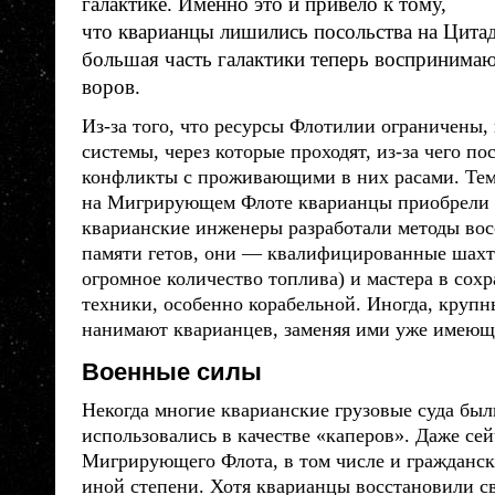
галактике. Именно это и привело к тому,
что
кварианцы
лишились посольства на Цита
большая часть галактики теперь воспринимаю
воров.
Из-за того, что ресурсы Флотилии ограничены,
системы, через которые проходят, из-за чего п
конфликты с проживающими в них
расами
. Те
на Мигрирующем Флоте
кварианцы
приобрели 
кварианские инженеры разработали методы вос
памяти гетов, они — квалифицированные шахт
огромное количество топлива) и мастера в сох
техники, особенно корабельной. Иногда, круп
нанимают
кварианцев
, заменяя ими уже имеющ
Военные силы
Некогда многие кварианские грузовые суда бы
использовались в качестве «каперов». Даже сей
Мигрирующего Флота, в том числе и гражданск
иной степени. Хотя
кварианцы
восстановили св