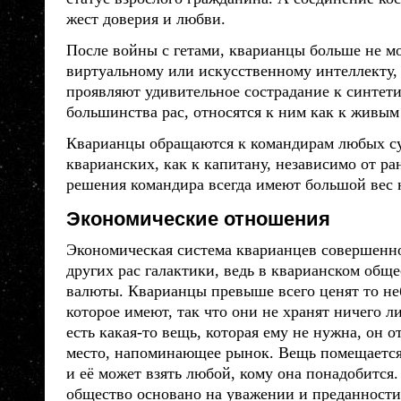
жест доверия и любви.
После войны с гетами,
кварианцы
больше не мо
виртуальному или искусственному интеллекту, 
проявляют удивительное сострадание к синтети
большинства
рас
, относятся к ним как к живым
Кварианцы
обращаются к командирам любых су
кварианских, как к капитану, независимо от ран
решения командира всегда имеют большой вес н
Экономические отношения
Экономическая система
кварианцев
совершенно
других
рас
галактики, ведь в кварианском обще
валюты.
Кварианцы
превыше всего ценят то не
которое имеют, так что они не хранят ничего 
есть какая-то вещь, которая ему не нужна, он о
место, напоминающее рынок. Вещь помещается
и её может взять любой, кому она понадобится
общество основано на уважении и преданност