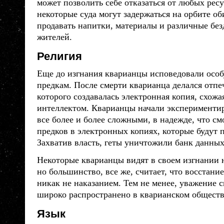
может позволить себе отказаться от любых ресу
некоторые суда могут задержаться на орбите о
продавать напитки, материалы и различные бе
жителей.
Религия
Еще до изгнания
кварианцы
исповедовали осо
предкам. После смерти
кварианца
делался отпеч
которого создавалась электронная копия, схож
интеллектом.
Кварианцы
начали экспериментир
все более и более сложными, в надежде, что см
предков в электронных копиях, которые будут
Захватив власть, геты уничтожили банк данных
Некоторые
кварианцы
видят в своем изгнании 
но большинство, все же, считает, что восстани
никак не наказанием. Тем не менее, уважение 
широко распространено в кварианском обществ
Язык