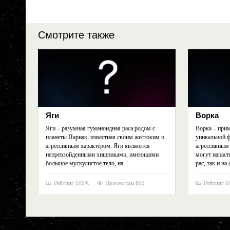
Смотрите также
Яги
Ворка
Яги – разумная гуманоидная раса родом с
Ворка – прим
планеты Парнак, известная своим жестоким и
уникальной 
агрессивным характером. Яги являются
агрессивным 
непревзойденными хищниками, имеющими
могут напаст
большое мускулистое тело, на…
рас, так и на
Рейтинг 100%
Просмотры 605
Рейтинг 