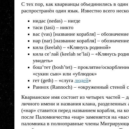
С тех пор, как
кварианцы
объединились в один 
распространён один язык. Известно всего неско
нидас (nedas) – нигде
таси (tasi) – никто
вас (vas) [название корабля] – обозначени
нар (nar) [название корабля] – обозначени
кила (keelah) – «Клянусь родиной»
кила се’лай (keelah se’lai) – «Клянусь ро
увидеть»
бош’тет (bosh’tet) – проклятие/оскорблени
«сукин сын» или «ублюдок»
гет (geth) – «слуга
людей
»
Раннох (Rannoch) – «окруженный стеной 
Кварианское имя состоит из четырех частей – 
личного имени и названия клана, разделенных
(«нар» ставится перед названием корабля, на к
после Паломничества «нар» заменяется на «вас
паломника в полноправные члены Мигрирующег