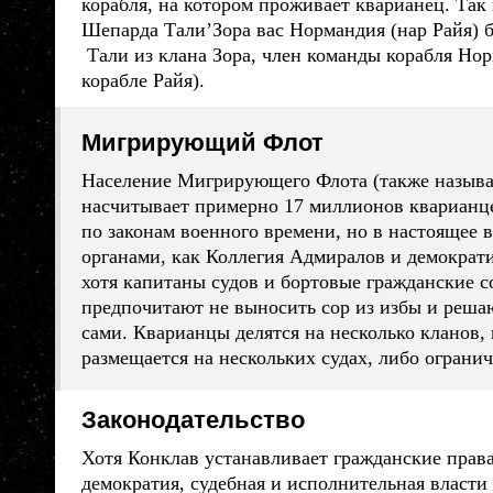
корабля, на котором проживает кварианец. Та
Шепарда Тали’Зора вас Нормандия (нар Райя) б
Тали из клана Зора, член команды корабля Но
корабле Райя).
Мигрирующий Флот
Население Мигрирующего Флота (также называ
насчитывает примерно 17 миллионов
кварианц
по законам военного времени, но в настоящее 
органами, как Коллегия Адмиралов и демократ
хотя капитаны судов и бортовые гражданские с
предпочитают не выносить сор из избы и реш
сами.
Кварианцы
делятся на несколько кланов,
размещается на нескольких судах, либо ограни
Законодательство
Хотя Конклав устанавливает гражданские права
демократия, судебная и исполнительная власти