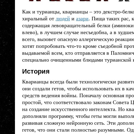
Как и турианцы,
кварианцы
– это декстро-белк
хиральный от
людей
и
азари
. Пища таких
рас
, 
содержащая левовращательный белки (аминоки
влево), в лучшем случае несъедобна, а в худше
всего, вызовет опасную аллергическую реакци
хотят попробовать что-то кроме съедобной про
выдаваемой всем, кто отправляется в Паломнич
специально очищенными блюдами турианской 
История
Кварианцы
всегда были технологически разви
они создали гетов, чтобы использовать их в ка
средств ведения войны. Поначалу основная про
простой, что соответствовало законам Совета 
на создание искусственного интеллекта. Но
кв
дополняли программу, чтобы геты могли выполн
развивая сложную нейронную сеть. Эти дополн
гетов, что они стали полностью разумными. Од