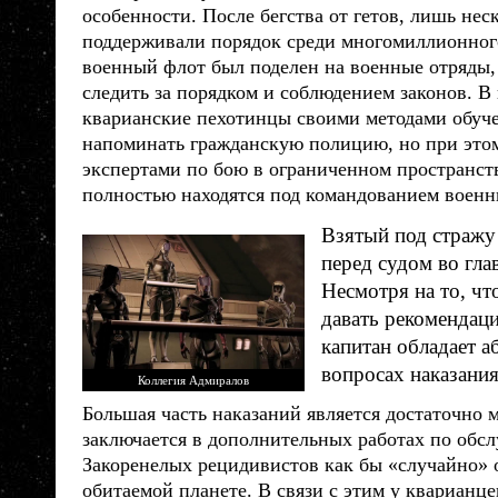
особенности. После бегства от гетов, лишь не
поддерживали порядок среди многомиллионного
военный флот был поделен на военные отряды,
следить за порядком и соблюдением законов. В
кварианские пехотинцы своими методами обуче
напоминать гражданскую полицию, но при этом
экспертами по бою в ограниченном пространств
полностью находятся под командованием военн
Взятый под стражу
перед судом во гла
Несмотря на то, чт
давать рекомендац
капитан обладает а
вопросах наказания
Коллегия Адмиралов
Большая часть наказаний является достаточно 
заключается в дополнительных работах по обс
Закоренелых рецидивистов как бы «случайно»
обитаемой планете. В связи с этим у
кварианце