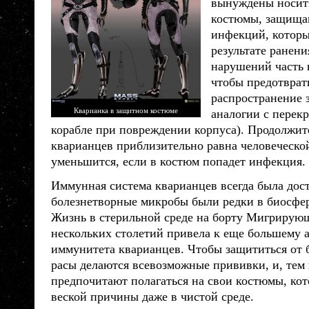
вынуждены носит
костюмы, защища
инфекций, которы
результате ранени
нарушений часть 
чтобы предотврат
распространение 
Кварианка в защитном костюме
аналогии с перек
корабле при повреждении корпуса). Продолжит
кварианцев
приблизительно равна человеческой
уменьшится, если в костюм попадет инфекция.
Иммунная система
кварианцев
всегда была дост
болезнетворные микробы были редки в биосфер
Жизнь в стерильной среде на борту Мигрирую
нескольких столетий привела к еще большему
иммунитета
кварианцев
. Чтобы защититься от 
расы
делаются всевозможные прививки, и, тем 
предпочитают полагаться на свои костюмы, кот
веской причины даже в чистой среде.