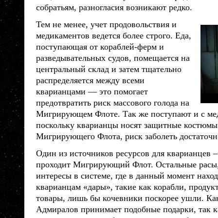
собратьям, разногласия возникают редко.
Тем не менее, учет продовольствия и
медикаментов ведется более строго. Еда,
поступающая от кораблей-ферм и
разведывательных судов, помещается на
центральный склад и затем тщательно
распределяется между всеми
кварианцами
— это помогает
предотвратить риск массового голода на
Мигрирующем Флоте. Так же поступают и с ме
поскольку
кварианцы
носят защитные костюмы 
Мигрирующего Флота, риск заболеть достаточн
Один из источников ресурсов для
кварианцев
–
проходит Мигрирующий Флот. Остальные
расы
интересы в системе, где в данный момент нахо
кварианцам
«дары», такие как корабли, продук
товары, лишь бы кочевники поскорее ушли. Ка
Адмиралов принимает подобные подарки, так