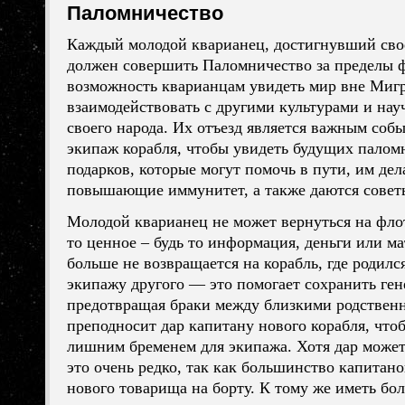
Паломничество
Каждый молодой кварианец, достигнувший сво
должен совершить Паломничество за пределы ф
возможность
кварианцам
увидеть мир вне Миг
взаимодействовать с другими культурами и нау
своего народа. Их отъезд является важным собы
экипаж корабля, чтобы увидеть будущих палом
подарков, которые могут помочь в пути, им де
повышающие иммунитет, а также даются сове
Молодой кварианец не может вернуться на флот
то ценное – будь то информация, деньги или 
больше не возвращается на корабль, где родилс
экипажу другого — это помогает сохранить ген
предотвращая браки между близкими родствен
преподносит дар капитану нового корабля, чтоб
лишним бременем для экипажа. Хотя дар может 
это очень редко, так как большинство капитан
нового товарища на борту. К тому же иметь бо