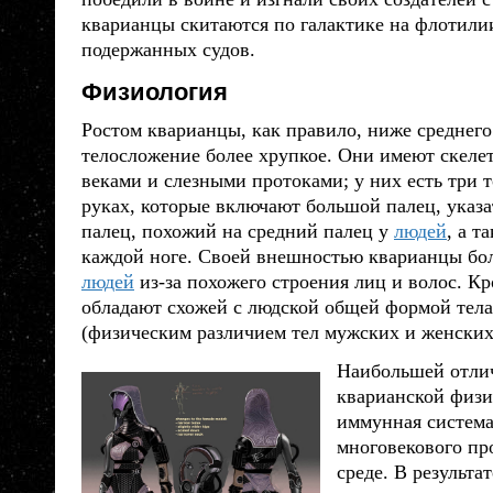
кварианцы
скитаются по галактике на флотили
подержанных судов.
Физиология
Ростом
кварианцы
, как правило, ниже среднего
телосложение более хрупкое. Они имеют скелет, 
веками и слезными протоками; у них есть три 
руках, которые включают большой палец, указ
палец, похожий на средний палец у
людей
, а т
каждой ноге. Своей внешностью
кварианцы
бол
людей
из-за похожего строения лиц и волос. Кр
обладают схожей с людской общей формой тел
(физическим различием тел мужских и женских
Наибольшей отли
кварианской физи
иммунная система
многовекового пр
среде. В результа