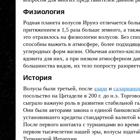
Физиология
Родная планета
волусов
Ирунэ отличается боль
притяжением в 1,5 раза больше земного, а такж
это отразилось на физиологии
волусов
. Без сп
способны выжить в атмосфере, более подходящ
углеродных форм жизни. Обычная азотно-кисло
ядовита для них, а при низком атмосферном да
большинства видов, их тело попросту разорвет
История
Волусы
были третьей, после
азари
и
саларианц
посольство на Цитадели в 200 г. до н.э. Торгов
сыграло важную роль в развитии стабильной г
Они были авторами закона о единой банковской
установившего кредиты стандартной валютой м
После первого контакта с турианцами во время
первом тысячелетии нашей эры,
волусы
ходата
Турианской Иерархии.