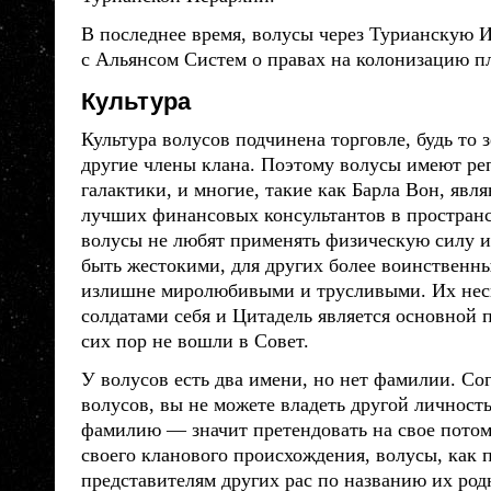
В последнее время,
волусы
через Турианскую И
с Альянсом Систем о правах на колонизацию п
Культура
Культура
волусов
подчинена торговле, будь то 
другие члены клана. Поэтому
волусы
имеют ре
галактики, и многие, такие как Барла Вон, явл
лучших финансовых консультантов в пространс
волусы
не любят применять физическую силу и
быть жестокими, для других более воинственн
излишне миролюбивыми и трусливыми. Их нес
солдатами себя и Цитадель является основной 
сих пор не вошли в Совет.
У
волусов
есть два имени, но нет фамилии. С
волусов
, вы не можете владеть другой личност
фамилию — значит претендовать на свое потом
своего кланового происхождения,
волусы
, как
представителям других
рас
по названию их родн