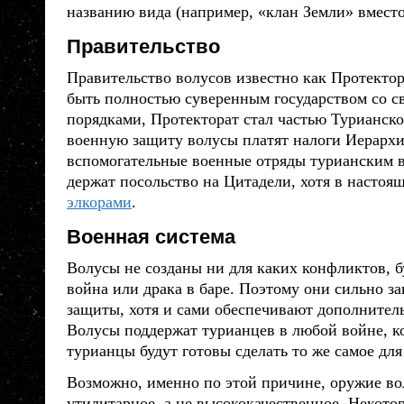
названию вида (например, «клан Земли» вместо
Правительство
Правительство
волусов
известно как Протектор
быть полностью суверенным государством со 
порядками, Протекторат стал частью Турианск
военную защиту
волусы
платят налоги Иерархи
вспомогательные военные отряды турианским 
держат посольство на Цитадели, хотя в настоящ
элкорами
.
Военная система
Волусы
не созданы ни для каких конфликтов, 
война или драка в баре. Поэтому они сильно за
защиты, хотя и сами обеспечивают дополните
Волусы
поддержат турианцев в любой войне, ко
турианцы будут готовы сделать то же самое дл
Возможно, именно по этой причине, оружие
во
утилитарное, а не высококачественное. Некот