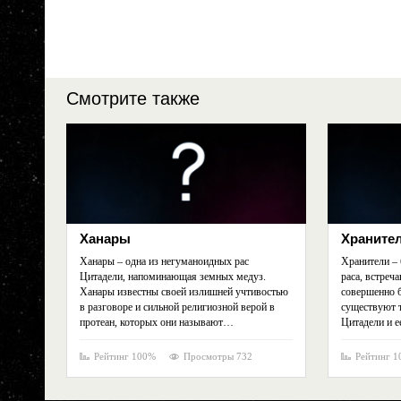
Смотрите также
Ханары
Храните
Ханары – одна из негуманоидных рас
Хранители –
Цитадели, напоминающая земных медуз.
раса, встреч
Ханары известны своей излишней учтивостью
совершенно 
в разговоре и сильной религиозной верой в
существуют 
протеан, которых они называют…
Цитадели и е
Рейтинг 100%
Просмотры 732
Рейтинг 