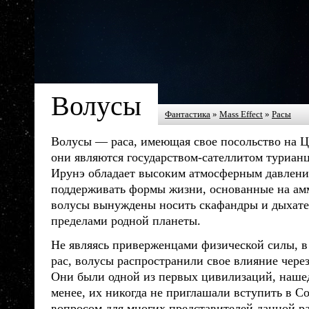
Волусы
Фантастика
»
Mass Effect
»
Расы
Волусы
—
раса
, имеющая свое посольство на 
они являются государством-сателлитом турианц
Ирунэ обладает высоким атмосферным давлени
поддерживать формы жизни, основанные на амм
волусы
вынуждены носить скафандры и дыхате
пределами родной планеты.
Не являясь приверженцами физической силы, в
рас
,
волусы
распространили свое влияние чере
Они были одной из первых цивилизаций, наше
менее, их никогда не приглашали вступить в Со
вопросом для многих представителей данной
р